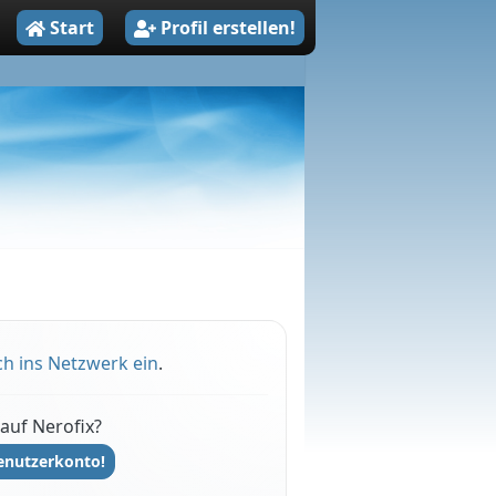
Start
Profil erstellen!
ch ins Netzwerk ein
.
auf Nerofix?
Benutzerkonto!