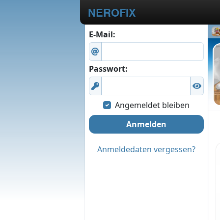
NEROFIX
E-Mail:
Passwort:
Angemeldet bleiben
Anmelden
Anmeldedaten vergessen?