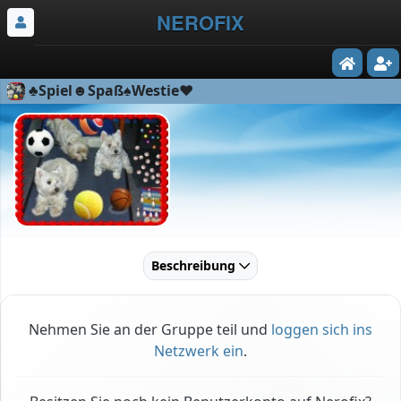
NEROFIX
♣Spiel☻Spaß♠Westie♥
Beschreibung
Nehmen Sie an der Gruppe teil und
loggen sich ins
Netzwerk ein
.