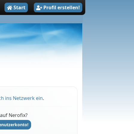
Start
Profil erstellen!
ch ins Netzwerk ein
.
auf Nerofix?
Benutzerkonto!