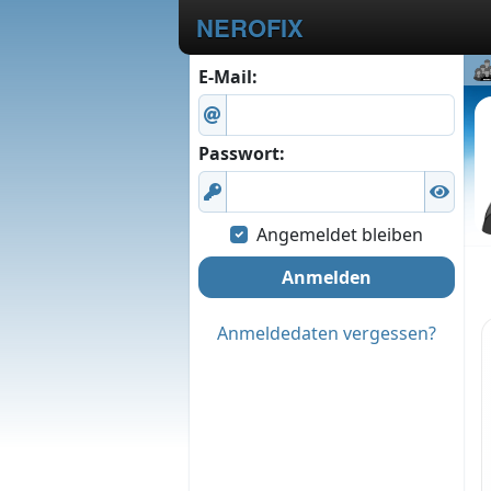
NEROFIX
E-Mail:
Passwort:
Angemeldet bleiben
Anmelden
Anmeldedaten vergessen?