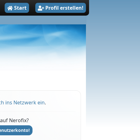
Start
Profil erstellen!
ch ins Netzwerk ein
.
auf Nerofix?
Benutzerkonto!